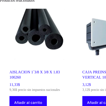
Productos relacionados
AISLACION 1`3/8 X 3/8 X 1.83
CAJA PREIN
100260
VERTICAL 10
11,33
$
3,12
$
9,36
$
precio sin impuestos nacionales
3,12
$
precio sin 
Añadir al carrito
Añadir al c