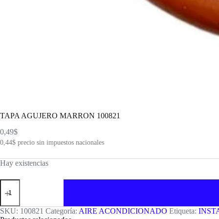
TAPA AGUJERO MARRON 100821
0,49
$
0,44
$
precio sin impuestos nacionales
Hay existencias
TAPA
AGUJERO
MARRON
100821
SKU:
100821
Categoría:
AIRE ACONDICIONADO
Etiqueta:
INST
cantidad