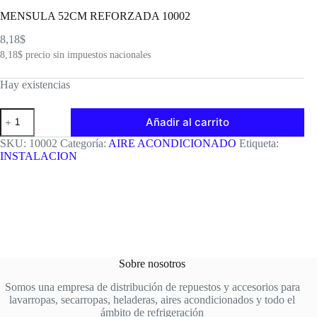
MENSULA 52CM REFORZADA 10002
8,18
$
8,18
$
precio sin impuestos nacionales
Hay existencias
MENSULA
Añadir al carrito
52CM
REFORZADA
SKU:
10002
Categoría:
AIRE ACONDICIONADO
Etiqueta:
10002
INSTALACION
cantidad
Sobre nosotros
Somos una empresa de distribución de repuestos y accesorios para
lavarropas, secarropas, heladeras, aires acondicionados y todo el
ámbito de refrigeración