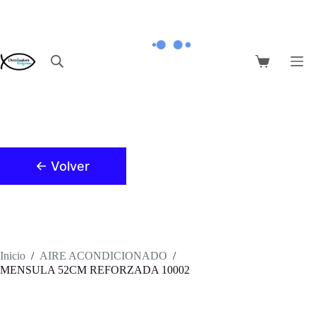
Saltar
al
contenido
Carro
de
compra
← Volver
Inicio
/
AIRE ACONDICIONADO
/
MENSULA 52CM REFORZADA 10002