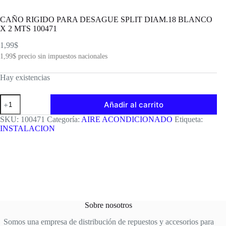
CAÑO RIGIDO PARA DESAGUE SPLIT DIAM.18 BLANCO
X 2 MTS 100471
1,99
$
1,99
$
precio sin impuestos nacionales
Hay existencias
CAÑO
Añadir al carrito
RIGIDO
PARA
SKU:
100471
Categoría:
AIRE ACONDICIONADO
Etiqueta:
DESAGUE
INSTALACION
SPLIT
DIAM.18
BLANCO
X
2
MTS
100471
cantidad
Sobre nosotros
Somos una empresa de distribución de repuestos y accesorios para