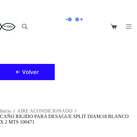
Saltar
al
contenido
Carro
de
compra
← Volver
Inicio
/
AIRE ACONDICIONADO
/
CAÑO RIGIDO PARA DESAGUE SPLIT DIAM.18 BLANCO
X 2 MTS 100471