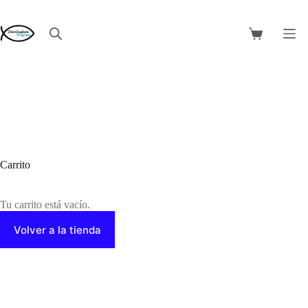
Saltar
al
contenido
Carro
de
compra
Carrito
Tu carrito está vacío.
Volver a la tienda