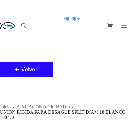
Saltar
al
contenido
Carro
de
compra
← Volver
Inicio
/
AIRE ACONDICIONADO
/
UNION RIGIDA PARA DESAGUE SPLIT DIAM.18 BLANCO
100472