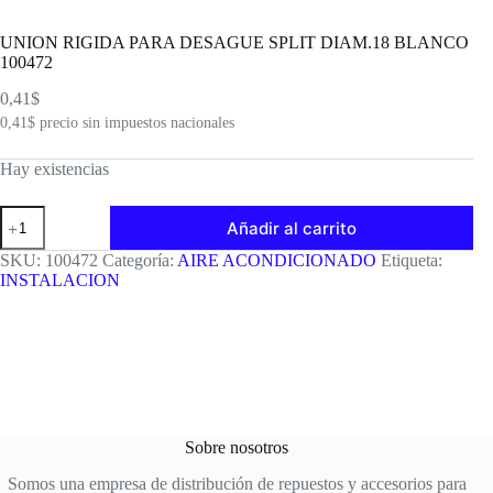
UNION RIGIDA PARA DESAGUE SPLIT DIAM.18 BLANCO
100472
0,41
$
0,41
$
precio sin impuestos nacionales
Hay existencias
UNION
Añadir al carrito
RIGIDA
PARA
SKU:
100472
Categoría:
AIRE ACONDICIONADO
Etiqueta:
DESAGUE
INSTALACION
SPLIT
DIAM.18
BLANCO
100472
cantidad
Sobre nosotros
Somos una empresa de distribución de repuestos y accesorios para