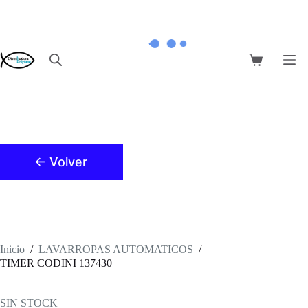
Saltar
al
contenido
Carro
de
compra
← Volver
Inicio
/
LAVARROPAS AUTOMATICOS
/
TIMER CODINI 137430
SIN STOCK