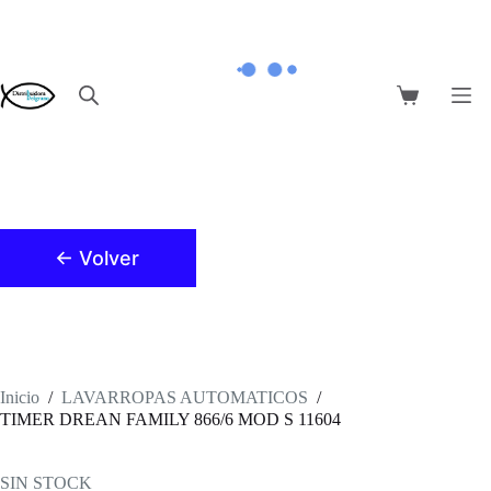
Saltar
al
contenido
Carro
de
compra
← Volver
Inicio
/
LAVARROPAS AUTOMATICOS
/
TIMER DREAN FAMILY 866/6 MOD S 11604
SIN STOCK