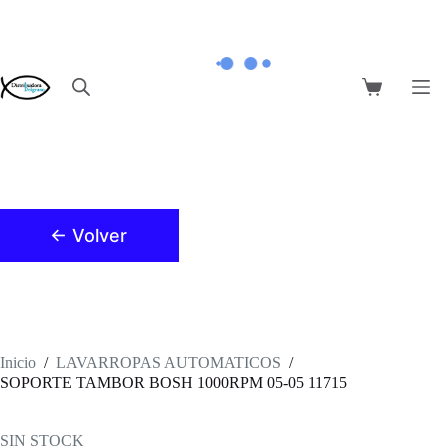
Saltar
al
contenido
Carro
de
compra
← Volver
Inicio
/
LAVARROPAS AUTOMATICOS
/
SOPORTE TAMBOR BOSH 1000RPM 05-05 11715
SIN STOCK