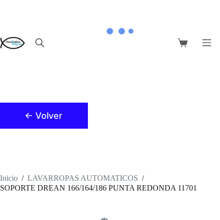
Saltar
al
contenido
Carro
de
compra
← Volver
Inicio
/
LAVARROPAS AUTOMATICOS
/
SOPORTE DREAN 166/164/186 PUNTA REDONDA 11701