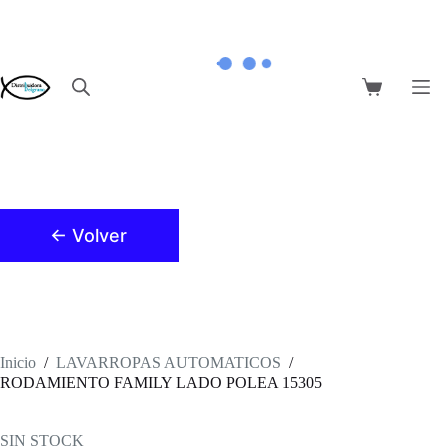
Saltar
al
contenido
Carro
de
compra
← Volver
Inicio
/
LAVARROPAS AUTOMATICOS
/
RODAMIENTO FAMILY LADO POLEA 15305
SIN STOCK