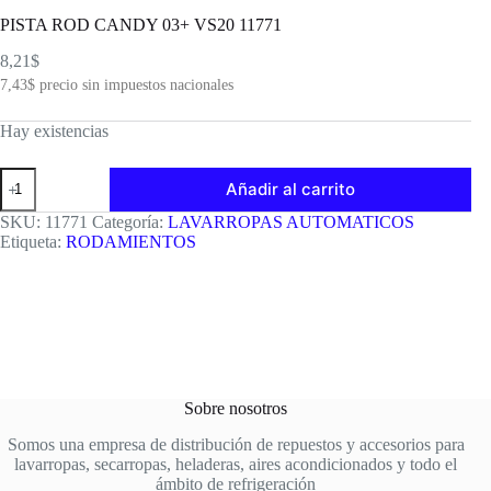
PISTA ROD CANDY 03+ VS20 11771
8,21
$
7,43
$
precio sin impuestos nacionales
Hay existencias
PISTA
Añadir al carrito
ROD
CANDY
SKU:
11771
Categoría:
LAVARROPAS AUTOMATICOS
03+
Etiqueta:
RODAMIENTOS
VS20
11771
cantidad
Sobre nosotros
Somos una empresa de distribución de repuestos y accesorios para
lavarropas, secarropas, heladeras, aires acondicionados y todo el
ámbito de refrigeración