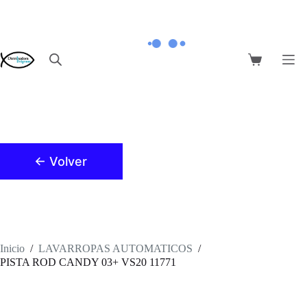
Saltar
al
contenido
Carro
de
compra
← Volver
Inicio
/
LAVARROPAS AUTOMATICOS
/
PISTA ROD CANDY 03+ VS20 11771