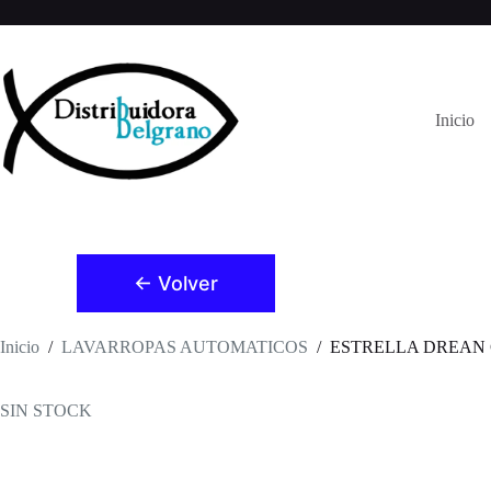
Saltar
al
contenido
Inicio
← Volver
Inicio
/
LAVARROPAS AUTOMATICOS
/
ESTRELLA DREAN C
SIN STOCK