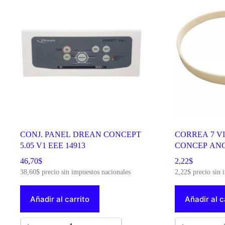
CONJ. PANEL DREAN CONCEPT
CORREA 7 V
5.05 V1 EEE 14913
CONCEP ANC
46,70
$
2,22
$
38,60
$
precio sin impuestos nacionales
2,22
$
precio sin 
Añadir al carrito
Añadir al c