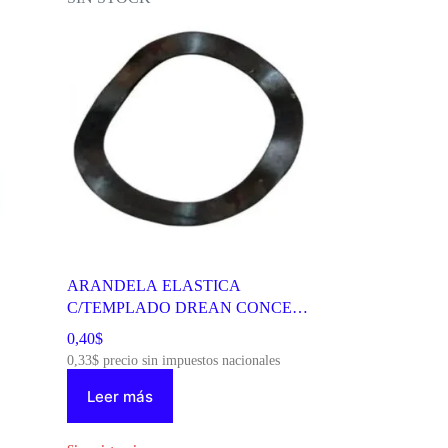
ARANDELA ELASTICA
C/TEMPLADO DREAN CONCEP
700802207
0,40
$
0,33
$
precio sin impuestos nacionales
Leer más