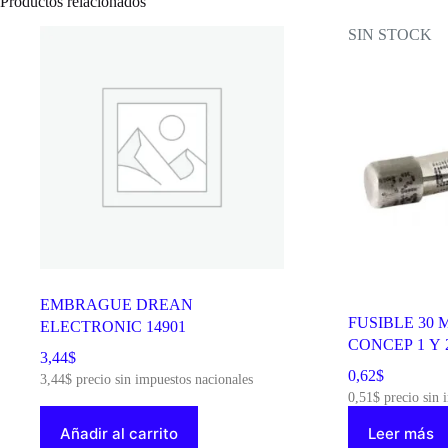
Productos relacionados
SIN STOCK
EMBRAGUE DREAN
FUSIBLE 30 
ELECTRONIC 14901
CONCEP 1 Y 2
3,44
$
0,62
$
3,44
$
precio sin impuestos nacionales
0,51
$
precio sin 
Añadir al carrito
Leer más