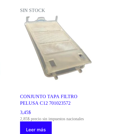
SIN STOCK
CONJUNTO TAPA FILTRO
PELUSA C12 701023572
3,45
$
2,85
$
precio sin impuestos nacionales
Leer más