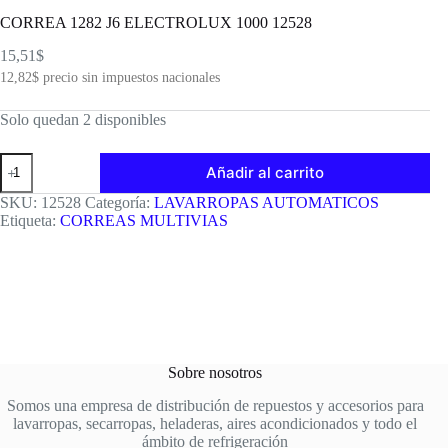
CORREA 1282 J6 ELECTROLUX 1000 12528
15,51
$
12,82
$
precio sin impuestos nacionales
Solo quedan 2 disponibles
CORREA
Añadir al carrito
1282
J6
SKU:
12528
Categoría:
LAVARROPAS AUTOMATICOS
ELECTROLUX
Etiqueta:
CORREAS MULTIVIAS
1000
12528
cantidad
Sobre nosotros
Somos una empresa de distribución de repuestos y accesorios para
lavarropas, secarropas, heladeras, aires acondicionados y todo el
ámbito de refrigeración