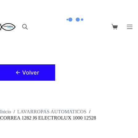
Saltar
al
contenido
Carro
de
compra
← Volver
Inicio
/
LAVARROPAS AUTOMATICOS
/
CORREA 1282 J6 ELECTROLUX 1000 12528