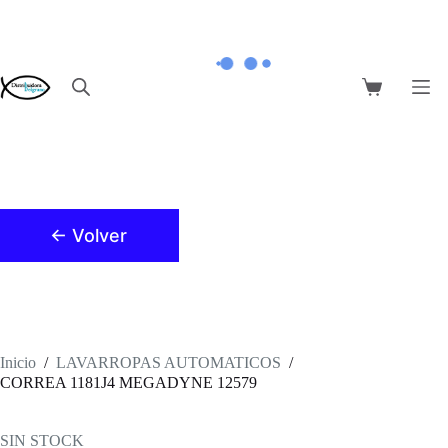
Saltar
al
contenido
Carro
de
compra
← Volver
Inicio
/
LAVARROPAS AUTOMATICOS
/
CORREA 1181J4 MEGADYNE 12579
SIN STOCK