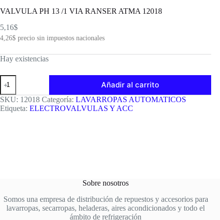
VALVULA PH 13 /1 VIA RANSER ATMA 12018
5,16
$
4,26
$
precio sin impuestos nacionales
Hay existencias
VALVULA
Añadir al carrito
PH
13
SKU:
12018
Categoría:
LAVARROPAS AUTOMATICOS
/1
Etiqueta:
ELECTROVALVULAS Y ACC
VIA
RANSER
ATMA
12018
cantidad
Sobre nosotros
Somos una empresa de distribución de repuestos y accesorios para
lavarropas, secarropas, heladeras, aires acondicionados y todo el
ámbito de refrigeración