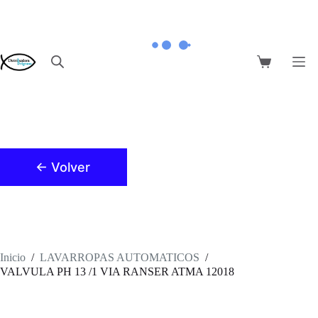
Saltar
al
contenido
Carro
de
compra
← Volver
Inicio
/
LAVARROPAS AUTOMATICOS
/
VALVULA PH 13 /1 VIA RANSER ATMA 12018