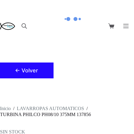
Saltar
al
contenido
Carro
de
compra
← Volver
Inicio
/
LAVARROPAS AUTOMATICOS
/
TURBINA PHILCO PH08/10 375MM 137856
SIN STOCK