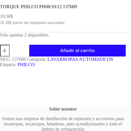
TORQUE PHILCO PH08/10/12 137689
19,58
$
16,18
$
precio sin impuestos nacionales
Solo quedan 2 disponibles
TORQUE
Añadir al carrito
PHILCO
PH08/10/12
SKU:
137689
Categoría:
LAVARROPAS AUTOMATICOS
137689
Etiqueta:
PHILCO
cantidad
Sobre nosotros
Somos una empresa de distribución de repuestos y accesorios para
lavarropas, secarropas, heladeras, aires acondicionados y todo el
ámbito de refrigeración