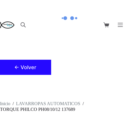
Saltar
al
contenido
Carro
de
compra
← Volver
Inicio
/
LAVARROPAS AUTOMATICOS
/
TORQUE PHILCO PH08/10/12 137689