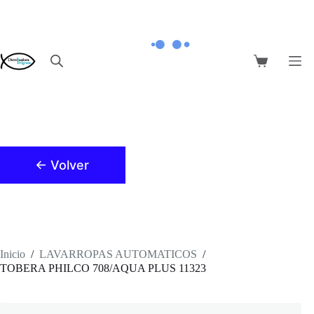
Saltar
al
contenido
Carro
de
compra
← Volver
Inicio
/
LAVARROPAS AUTOMATICOS
/
TOBERA PHILCO 708/AQUA PLUS 11323