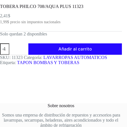
TOBERA PHILCO 708/AQUA PLUS 11323
2,41
$
1,99
$
precio sin impuestos nacionales
Solo quedan 2 disponibles
TOBERA
Añadir al carrito
PHILCO
708/AQUA
SKU:
11323
Categoría:
LAVARROPAS AUTOMATICOS
PLUS
Etiqueta:
TAPON BOMBAS Y TOBERAS
11323
cantidad
Sobre nosotros
Somos una empresa de distribución de repuestos y accesorios para
lavarropas, secarropas, heladeras, aires acondicionados y todo el
ámbito de refrigeración