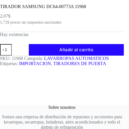
TIRADOR SAMSUNG DC64-00773A 11968
2,07
$
1,71
$
precio sin impuestos nacionales
Hay existencias
TIRADOR
Añadir al carrito
SAMSUNG
DC64-
SKU:
11968
Categoría:
LAVARROPAS AUTOMATICOS
00773A
Etiquetas:
IMPORTACION
,
TIRADORES DE PUERTA
11968
cantidad
Sobre nosotros
Somos una empresa de distribución de repuestos y accesorios para
lavarropas, secarropas, heladeras, aires acondicionados y todo el
ámbito de refrigeración