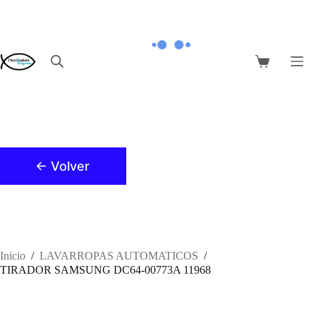
Saltar
al
contenido
Carro
de
compra
← Volver
Inicio
/
LAVARROPAS AUTOMATICOS
/
TIRADOR SAMSUNG DC64-00773A 11968