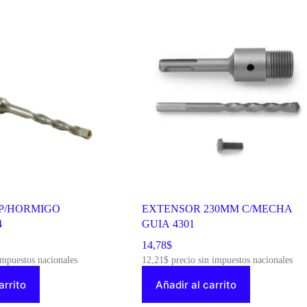
P/HORMIGO
EXTENSOR 230MM C/MECHA
4
GUIA 4301
14,78
$
impuestos nacionales
12,21
$
precio sin impuestos nacionales
arrito
Añadir al carrito