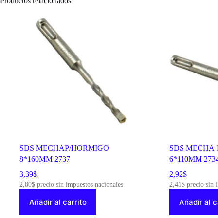
Productos relacionados
10029
cantidad
SDS MECHAP/HORMIGO
SDS MECHA 
8*160MM 2737
6*110MM 273
3,39
$
2,92
$
2,80
$
precio sin impuestos nacionales
2,41
$
precio sin 
Añadir al carrito
Añadir al c