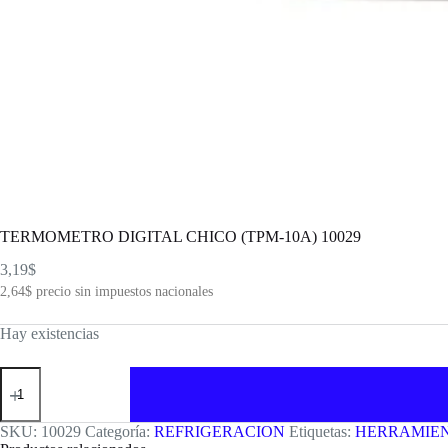
TERMOMETRO DIGITAL CHICO (TPM-10A) 10029
3,19
$
2,64
$
precio sin impuestos nacionales
Hay existencias
TERMOMETRO
DIGITAL
CHICO
(TPM-
SKU:
10029
Categoría:
REFRIGERACION
Etiquetas:
HERRAMIE
10A)