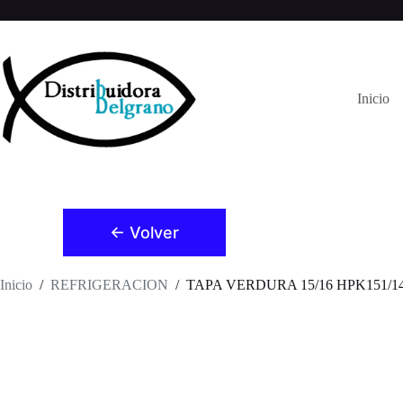
Saltar
al
contenido
Inicio
← Volver
Inicio
/
REFRIGERACION
/
TAPA VERDURA 15/16 HPK151/1