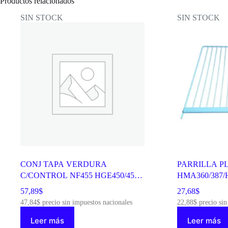
Productos relacionados
cantidad
SIN STOCK
SIN STOCK
CONJ TAPA VERDURA
PARRILLA P
C/CONTROL NF455 HGE450/455
HMA360/387/H
WG03L07891
WR01L10611
57,89
$
27,68
$
47,84
$
precio sin impuestos nacionales
22,88
$
precio sin
Leer más
Leer más