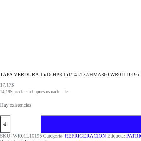
TAPA VERDURA 15/16 HPK151/141/137/HMA360 WR01L10195
17,17
$
14,19
$
precio sin impuestos nacionales
Hay existencias
TAPA
VERDURA
15/16
HPK151/141/137/HMA360
SKU:
WR01L10195
Categoría:
REFRIGERACION
Etiqueta:
PATRI
WR01L10195