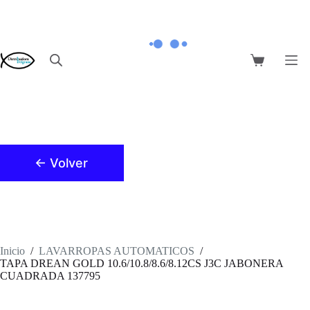
Saltar
al
contenido
Carro
de
compra
← Volver
Inicio
/
LAVARROPAS AUTOMATICOS
/
TAPA DREAN GOLD 10.6/10.8/8.6/8.12CS J3C JABONERA
CUADRADA 137795