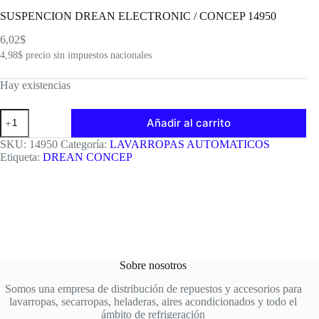
SUSPENCION DREAN ELECTRONIC / CONCEP 14950
6,02
$
4,98
$
precio sin impuestos nacionales
Hay existencias
SUSPENCION
Añadir al carrito
DREAN
ELECTRONIC
SKU:
14950
Categoría:
LAVARROPAS AUTOMATICOS
/
Etiqueta:
DREAN CONCEP
CONCEP
14950
cantidad
Sobre nosotros
Somos una empresa de distribución de repuestos y accesorios para
lavarropas, secarropas, heladeras, aires acondicionados y todo el
ámbito de refrigeración