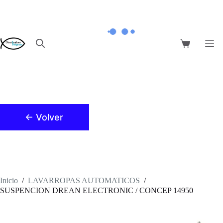
Saltar
al
contenido
Carro
de
compra
← Volver
Inicio
/
LAVARROPAS AUTOMATICOS
/
SUSPENCION DREAN ELECTRONIC / CONCEP 14950