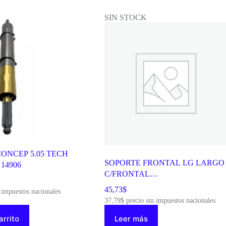
SIN STOCK
ONCEP 5.05 TECH
SOPORTE FRONTAL LG LARGO
14906
C/FRONTAL
F1422TD/1370/1210/1215/1389
45,73
$
 impuestos nacionales
INVERTER 11792
37,79
$
precio sin impuestos nacionales
arrito
Leer más