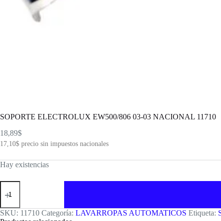
SOPORTE ELECTROLUX EW500/806 03-03 NACIONAL 11710
18,89
$
17,10
$
precio sin impuestos nacionales
Hay existencias
SOPORTE
ELECTROLUX
EW500/806
03-
SKU:
11710
Categoría:
LAVARROPAS AUTOMATICOS
Etiqueta:
03