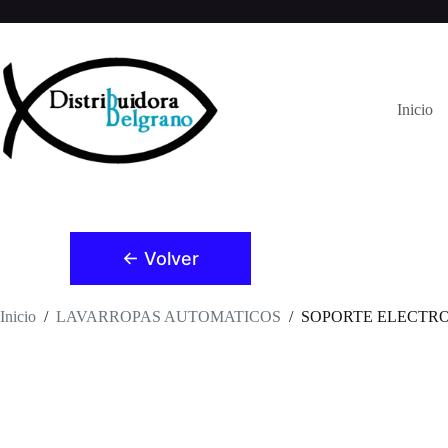
Saltar
al
contenido
Inicio
← Volver
Inicio
/
LAVARROPAS AUTOMATICOS
/
SOPORTE ELECTROL