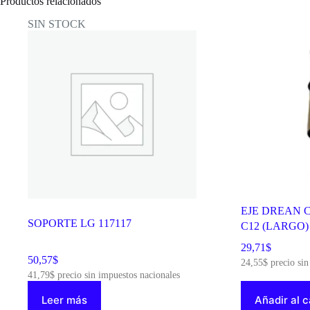
Productos relacionados
NACIONAL
11710
SIN STOCK
cantidad
EJE DREAN C
SOPORTE LG 117117
C12 (LARGO) 
29,71
$
50,57
$
24,55
$
precio sin
41,79
$
precio sin impuestos nacionales
Leer más
Añadir al c