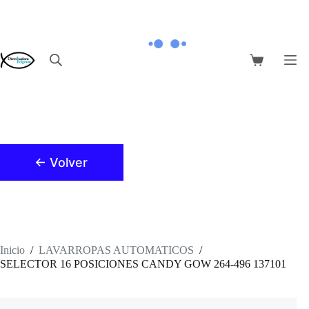
Saltar
al
contenido
Carro
de
compra
← Volver
Inicio
/
LAVARROPAS AUTOMATICOS
/
SELECTOR 16 POSICIONES CANDY GOW 264-496 137101