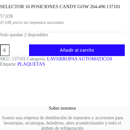
SELECTOR 16 POSICIONES CANDY GOW 264-496 137101
57,65
$
47,64
$
precio sin impuestos nacionales
Solo quedan 2 disponibles
SELECTOR
Añadir al carrito
16
POSICIONES
SKU:
137101
Categoría:
LAVARROPAS AUTOMATICOS
CANDY
Etiqueta:
PLAQUETAS
GOW
264-
496
137101
cantidad
Sobre nosotros
Somos una empresa de distribución de repuestos y accesorios para
lavarropas, secarropas, heladeras, aires acondicionados y todo el
ámbito de refrigeración