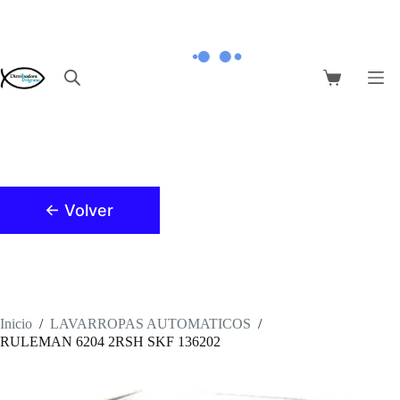
Saltar
al
contenido
Carro
de
compra
← Volver
Inicio
/
LAVARROPAS AUTOMATICOS
/
RULEMAN 6204 2RSH SKF 136202