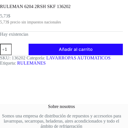
RULEMAN 6204 2RSH SKF 136202
5,73
$
5,73
$
precio sin impuestos nacionales
Hay existencias
RULEMAN
Añadir al carrito
6204
2RSH
SKU:
136202
Categoría:
LAVARROPAS AUTOMATICOS
SKF
Etiqueta:
RULEMANES
136202
cantidad
Sobre nosotros
Somos una empresa de distribución de repuestos y accesorios para
lavarropas, secarropas, heladeras, aires acondicionados y todo el
ámbito de refrigeración