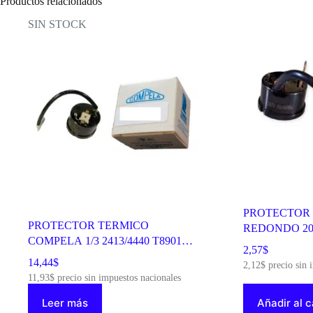
Productos relacionados
10045
cantidad
SIN STOCK
PROTECTOR 
PROTECTOR TERMICO
REDONDO 200
COMPELA 1/3 2413/4440 T89012
100905
2,57
$
100238
14,44
$
2,12
$
precio sin 
11,93
$
precio sin impuestos nacionales
Leer más
Añadir al c