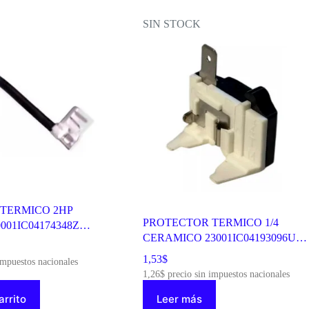
SIN STOCK
TERMICO 2HP
PROTECTOR TERMICO 1/4
01IC04174348Z
CERAMICO 23001IC04193096U
10046
1,53
$
impuestos nacionales
1,26
$
precio sin impuestos nacionales
arrito
Leer más