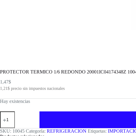
PROTECTOR TERMICO 1/6 REDONDO 20001IC04174348Z 100
1,47
$
1,21
$
precio sin impuestos nacionales
Hay existencias
PROTECTOR
TERMICO
1/6
REDONDO
SKU:
10045
Categoría:
REFRIGERACION
Etiquetas:
IMPORTACI
20001IC04174348Z