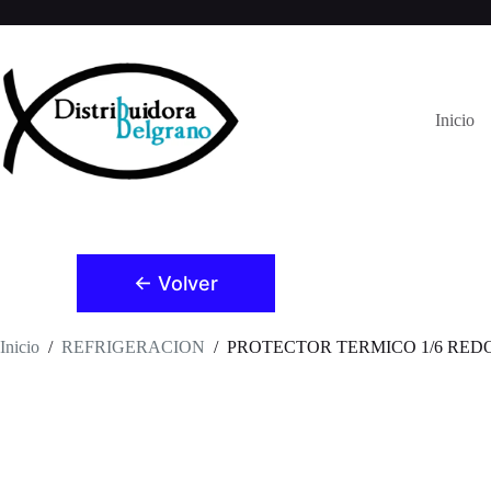
Saltar
al
contenido
Inicio
← Volver
Inicio
/
REFRIGERACION
/
PROTECTOR TERMICO 1/6 REDON