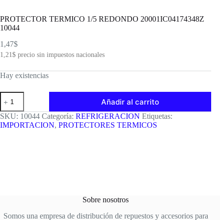
PROTECTOR TERMICO 1/5 REDONDO 20001IC04174348Z
10044
1,47
$
1,21
$
precio sin impuestos nacionales
Hay existencias
PROTECTOR
Añadir al carrito
TERMICO
1/5
SKU:
10044
Categoría:
REFRIGERACION
Etiquetas:
REDONDO
IMPORTACION
,
PROTECTORES TERMICOS
20001IC04174348Z
10044
cantidad
Sobre nosotros
Somos una empresa de distribución de repuestos y accesorios para