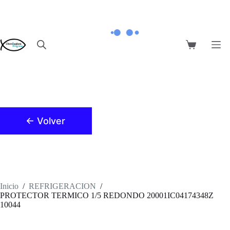
Saltar
al
contenido
Carro
de
compra
← Volver
Inicio
/
REFRIGERACION
/
PROTECTOR TERMICO 1/5 REDONDO 20001IC04174348Z
10044