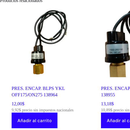
Productos relacionados
PRES. ENCAP. BLPS YKL
PRES. ENCAP.
OFF175/ON275 138964
138955
12,00
$
13,18
$
9,92
$
precio sin impuestos nacionales
10,89
$
precio sin
Añadir al carrito
Añadir al c