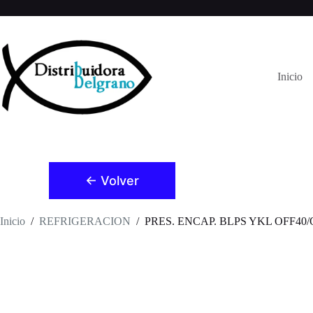
Saltar
al
contenido
Inicio
← Volver
Inicio
/
REFRIGERACION
/
PRES. ENCAP. BLPS YKL OFF40/