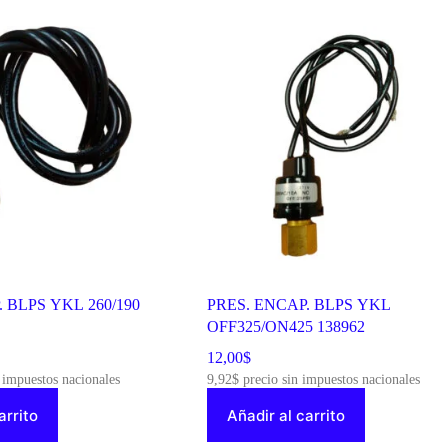
 BLPS YKL 260/190
PRES. ENCAP. BLPS YKL
OFF325/ON425 138962
12,00
$
 impuestos nacionales
9,92
$
precio sin impuestos nacionales
arrito
Añadir al carrito