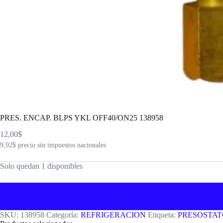
PRES. ENCAP. BLPS YKL OFF40/ON25 138958
12,00
$
9,92
$
precio sin impuestos nacionales
Solo quedan 1 disponibles
SKU:
138958
Categoría:
REFRIGERACION
Etiqueta:
PRESOSTA