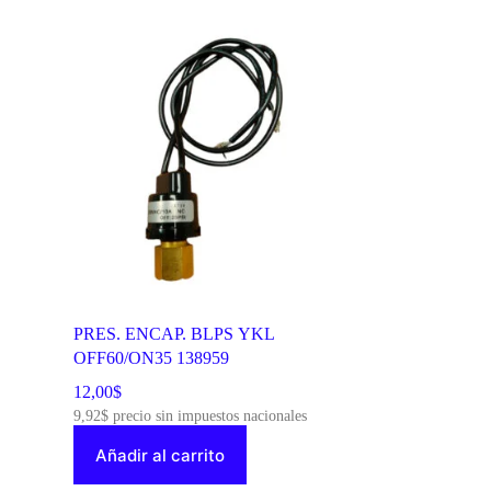
PRES. ENCAP. BLPS YKL
OFF60/ON35 138959
12,00
$
9,92
$
precio sin impuestos nacionales
Añadir al carrito