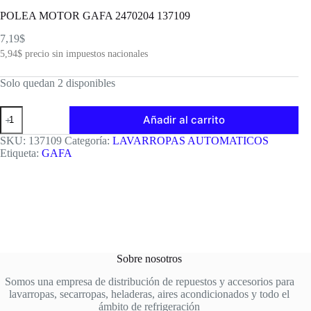
POLEA MOTOR GAFA 2470204 137109
7,19
$
5,94
$
precio sin impuestos nacionales
Solo quedan 2 disponibles
POLEA
Añadir al carrito
MOTOR
GAFA
SKU:
137109
Categoría:
LAVARROPAS AUTOMATICOS
2470204
Etiqueta:
GAFA
137109
cantidad
Sobre nosotros
Somos una empresa de distribución de repuestos y accesorios para
lavarropas, secarropas, heladeras, aires acondicionados y todo el
ámbito de refrigeración