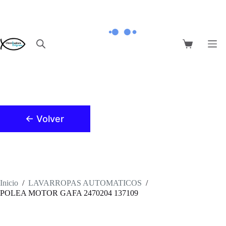
Saltar
al
contenido
Carro
de
compra
← Volver
Inicio
/
LAVARROPAS AUTOMATICOS
/
POLEA MOTOR GAFA 2470204 137109