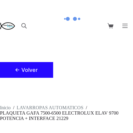
Saltar
al
contenido
Carro
de
compra
← Volver
Inicio
/
LAVARROPAS AUTOMATICOS
/
PLAQUETA GAFA 7500-6500 ELECTROLUX ELAV 9700
POTENCIA + INTERFACE 21229