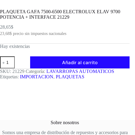
PLAQUETA GAFA 7500-6500 ELECTROLUX ELAV 9700
POTENCIA + INTERFACE 21229
28,65
$
23,68
$
precio sin impuestos nacionales
Hay existencias
PLAQUETA
Añadir al carrito
GAFA
7500-
SKU:
21229
Categoría:
LAVARROPAS AUTOMATICOS
6500
Etiquetas:
IMPORTACION
,
PLAQUETAS
ELECTROLUX
ELAV
9700
POTENCIA
+
INTERFACE
21229
cantidad
Sobre nosotros
Somos una empresa de distribución de repuestos y accesorios para