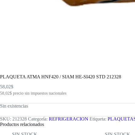
PLAQUETA ATMA HNF420 / SIAM HE-SI420 STD 212328
58,02
$
58,02
$
precio sin impuestos nacionales
Sin existencias
SKU:
212328
Categoría:
REFRIGERACION
Etiqueta:
PLAQUETA
Productos relacionados
SIN STOCK
SIN STOCK