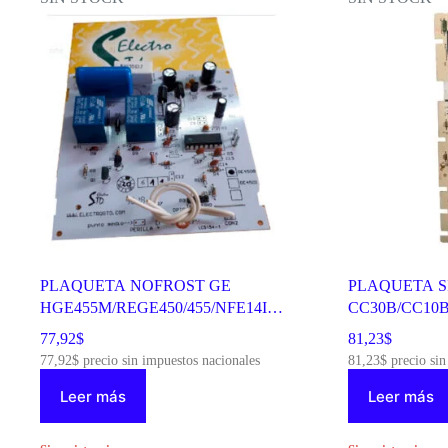
PLAQUETA NOFROST GE
PLAQUETA S
HGE455M/REGE450/455/NFE14I
CC30B/CC10B
PANTALLA AZUL/DISPLAY
77,92
$
81,23
$
AVION STD 212301
77,92
$
precio sin impuestos nacionales
81,23
$
precio sin
Leer más
Leer más