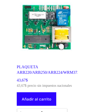
PLAQUETA
ARB220/ARB250/ARB224/WRM37/WRM43/WRG43B
COD ORIGINAL: 8614 LC 212304
43,67
$
43,67
$
precio sin impuestos nacionales
Añadir al carrito