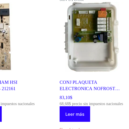
IAM HSI
CONJ PLAQUETA
 212161
ELECTRONICA NOFROST
KDN4194/KHD41/A/B 137832
83,10
$
 impuestos nacionales
68,68
$
precio sin impuestos nacionales
Leer más