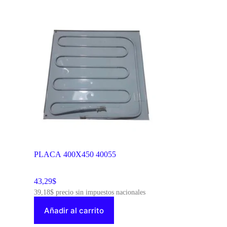
PLACA 400X450 40055
43,29
$
39,18
$
precio sin impuestos nacionales
Añadir al carrito