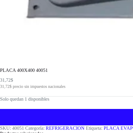
PLACA 400X400 40051
31,72
$
31,72
$
precio sin impuestos nacionales
Solo quedan 1 disponibles
SKU:
40051
Categoría:
REFRIGERACION
Etiqueta:
PLACA EVA