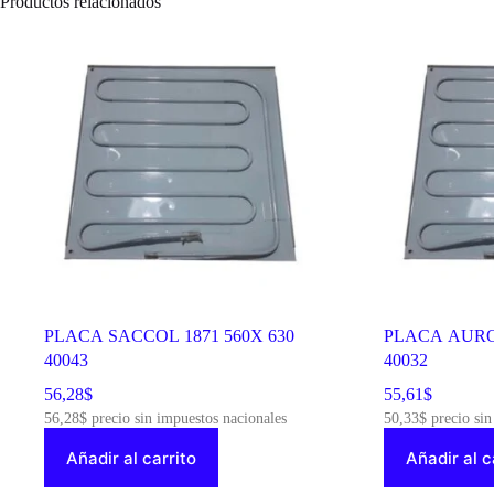
Productos relacionados
PLACA SACCOL 1871 560X 630
PLACA AUROR
40043
40032
56,28
$
55,61
$
56,28
$
precio sin impuestos nacionales
50,33
$
precio sin
Añadir al carrito
Añadir al c