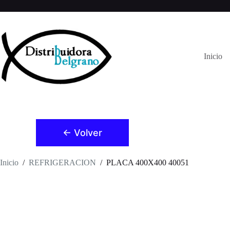
Saltar
al
contenido
Inicio
← Volver
Inicio
/
REFRIGERACION
/
PLACA 400X400 40051