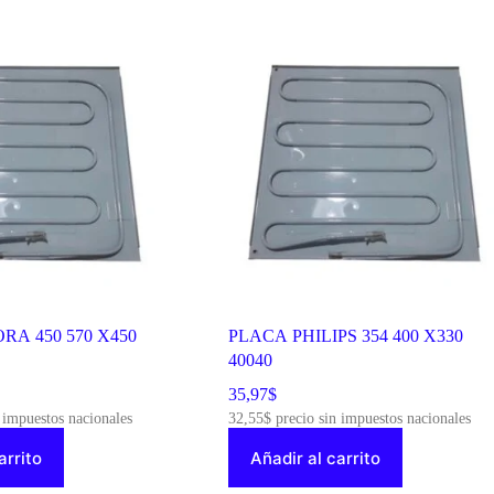
A 450 570 X450
PLACA PHILIPS 354 400 X330
40040
35,97
$
 impuestos nacionales
32,55
$
precio sin impuestos nacionales
arrito
Añadir al carrito