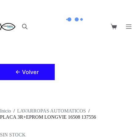
Saltar
al
contenido
Carro
de
compra
← Volver
Inicio
/
LAVARROPAS AUTOMATICOS
/
PLACA 3R+EPROM LONGVIE 16508 137556
SIN STOCK