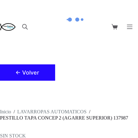
Saltar
al
contenido
Carro
de
compra
← Volver
Inicio
/
LAVARROPAS AUTOMATICOS
/
PESTILLO TAPA CONCEP 2 (AGARRE SUPERIOR) 137987
SIN STOCK