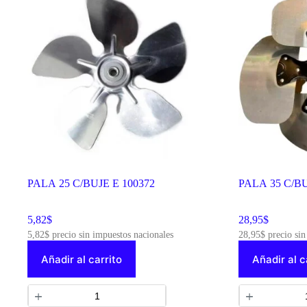
PALA 25 C/BUJE E 100372
PALA 35 C/BU
5,82
$
28,95
$
5,82
$
precio sin impuestos nacionales
28,95
$
precio sin
Añadir al carrito
Añadir al c