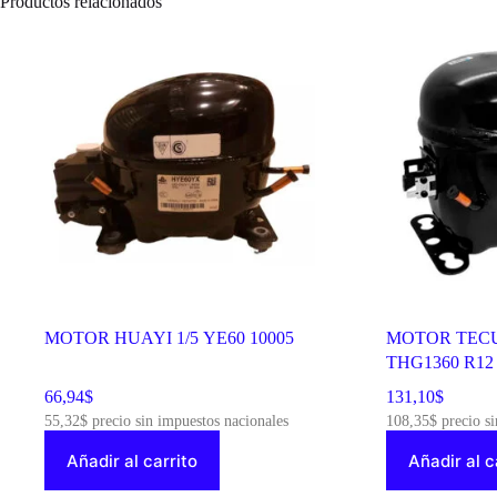
Productos relacionados
JASISPERA
7500251
cantidad
MOTOR HUAYI 1/5 YE60 10005
MOTOR TECU
THG1360 R12 
66,94
$
131,10
$
55,32
$
precio sin impuestos nacionales
108,35
$
precio si
Añadir al carrito
Añadir al c