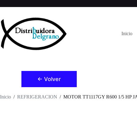
Saltar
al
contenido
Inicio
← Volver
Inicio
/
REFRIGERACION
/
MOTOR TT1117GY R600 1/5 HP J