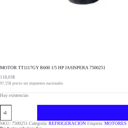
MOTOR TT1117GY R600 1/5 HP JASISPERA 7500251
118,03
$
97,55
$
precio sin impuestos nacionales
Hay existencias
MOTOR
TT1117GY
R600
1/5
SKU:
7500251
Categoría:
REFRIGERACION
Etiqueta:
MOTORES 
HP