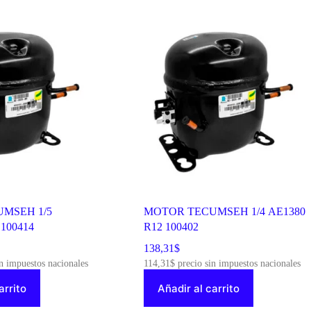
MSEH 1/5
MOTOR TECUMSEH 1/4 AE1380
100414
R12 100402
138,31
$
n impuestos nacionales
114,31
$
precio sin impuestos nacionales
arrito
Añadir al carrito