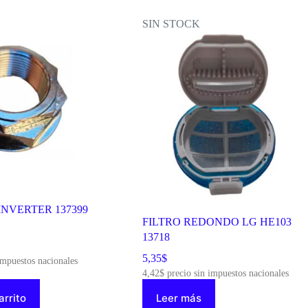
SIN STOCK
NVERTER 137399
FILTRO REDONDO LG HE103
13718
5,35
$
impuestos nacionales
4,42
$
precio sin impuestos nacionales
arrito
Leer más