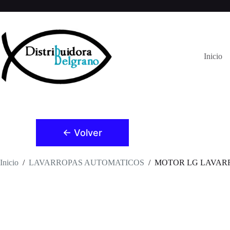
Saltar
al
contenido
Inicio
← Volver
Inicio
/
LAVARROPAS AUTOMATICOS
/
MOTOR LG LAVARR