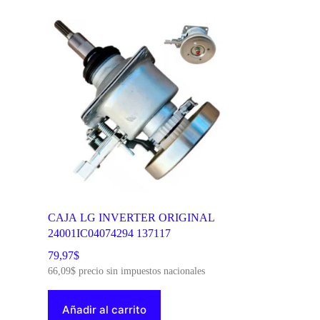
CAJA LG INVERTER ORIGINAL
24001IC04074294 137117
79,97
$
66,09
$
precio sin impuestos nacionales
Añadir al carrito