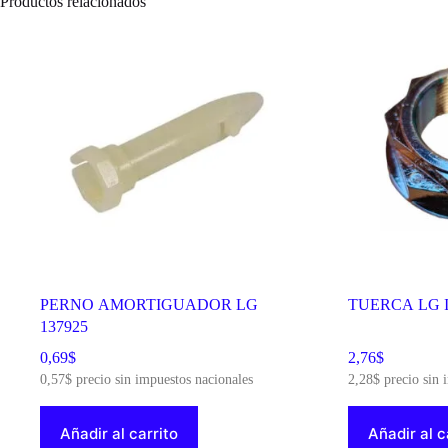
Productos relacionados
PERNO AMORTIGUADOR LG
TUERCA LG I
137925
0,69
$
2,76
$
0,57
$
precio sin impuestos nacionales
2,28
$
precio sin 
Añadir al carrito
Añadir al c