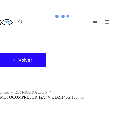
Saltar
al
contenido
Carro
de
compra
← Volver
Inicio
/
REFRIGERACION
/
MOTOCOMPRESOR 12/24V QDZH43G 138775