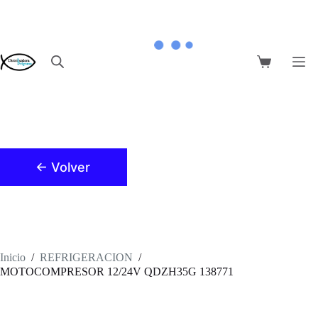
Saltar
al
contenido
Carro
de
compra
← Volver
Inicio
/
REFRIGERACION
/
MOTOCOMPRESOR 12/24V QDZH35G 138771