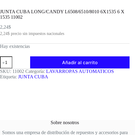
JUNTA CUBA LONG/CANDY L6508/6510/8010 6X1535 6 X
1535 11002
2,24
$
2,24
$
precio sin impuestos nacionales
Hay existencias
JUNTA
Añadir al carrito
CUBA
LONG/CANDY
SKU:
11002
Categoría:
LAVARROPAS AUTOMATICOS
L6508/6510/8010
Etiqueta:
JUNTA CUBA
6X1535
6
X
1535
11002
cantidad
Sobre nosotros
Somos una empresa de distribución de repuestos y accesorios para