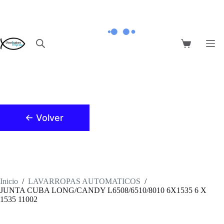
Saltar
al
contenido
Carro
de
compra
← Volver
Inicio
/
LAVARROPAS AUTOMATICOS
/
JUNTA CUBA LONG/CANDY L6508/6510/8010 6X1535 6 X
1535 11002