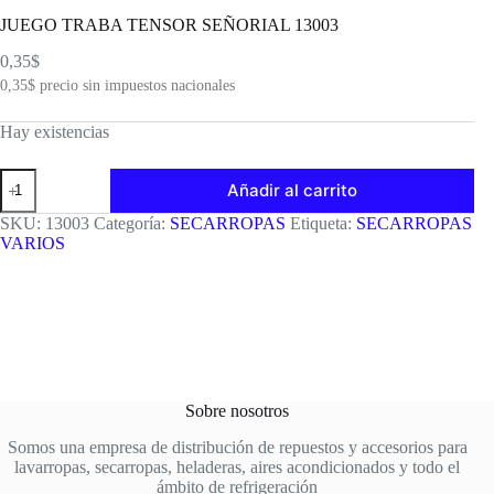
JUEGO TRABA TENSOR SEÑORIAL 13003
0,35
$
0,35
$
precio sin impuestos nacionales
Hay existencias
JUEGO
Añadir al carrito
TRABA
TENSOR
SKU:
13003
Categoría:
SECARROPAS
Etiqueta:
SECARROPAS
SEÑORIAL
VARIOS
13003
cantidad
Sobre nosotros
Somos una empresa de distribución de repuestos y accesorios para
lavarropas, secarropas, heladeras, aires acondicionados y todo el
ámbito de refrigeración