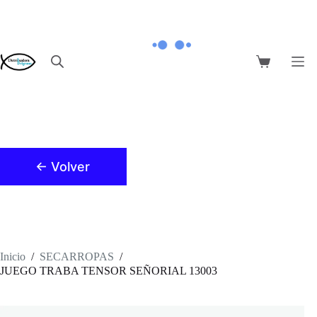
Saltar
al
contenido
Carro
de
compra
← Volver
Inicio
/
SECARROPAS
/
JUEGO TRABA TENSOR SEÑORIAL 13003