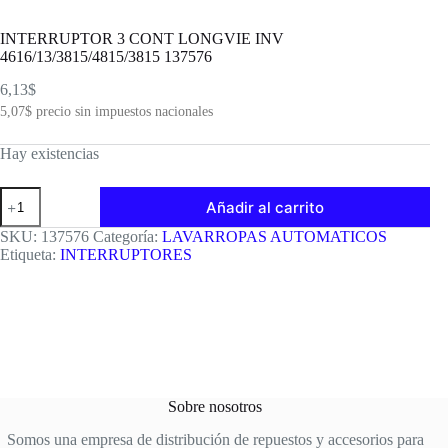
INTERRUPTOR 3 CONT LONGVIE INV
4616/13/3815/4815/3815 137576
6,13
$
5,07
$
precio sin impuestos nacionales
Hay existencias
INTERRUPTOR
Añadir al carrito
3
CONT
SKU:
137576
Categoría:
LAVARROPAS AUTOMATICOS
LONGVIE
Etiqueta:
INTERRUPTORES
INV
4616/13/3815/4815/3815
137576
cantidad
Sobre nosotros
Somos una empresa de distribución de repuestos y accesorios para