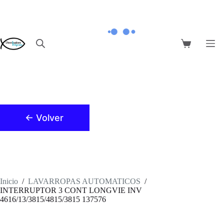
Saltar
al
contenido
Carro
de
compra
← Volver
Inicio
/
LAVARROPAS AUTOMATICOS
/
INTERRUPTOR 3 CONT LONGVIE INV
4616/13/3815/4815/3815 137576