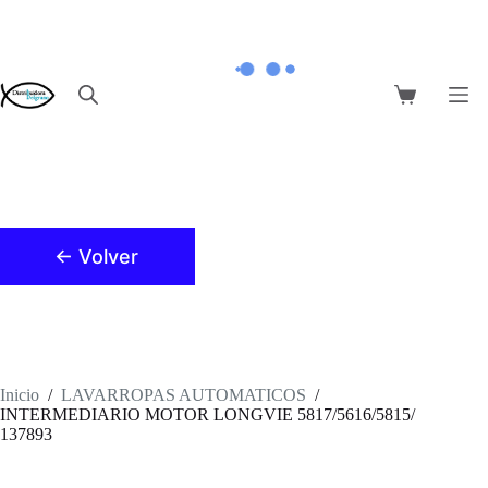
Saltar
al
contenido
Carro
de
compra
← Volver
Inicio
/
LAVARROPAS AUTOMATICOS
/
INTERMEDIARIO MOTOR LONGVIE 5817/5616/5815/
137893