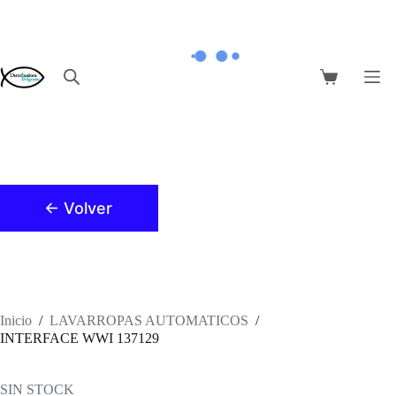
Saltar
al
contenido
Carro
de
compra
← Volver
Inicio
/
LAVARROPAS AUTOMATICOS
/
INTERFACE WWI 137129
SIN STOCK