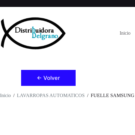
Saltar
al
contenido
Inicio
← Volver
Inicio
/
LAVARROPAS AUTOMATICOS
/
FUELLE SAMSUNG W