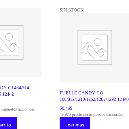
SIN STOCK
Y CJ 464/514
FUELLE CANDY GO
 12442
108/812/1210/1262/1282/1292 12440
60,46
$
 impuestos nacionales
49,97
$
precio sin impuestos nacionales
arrito
Leer más