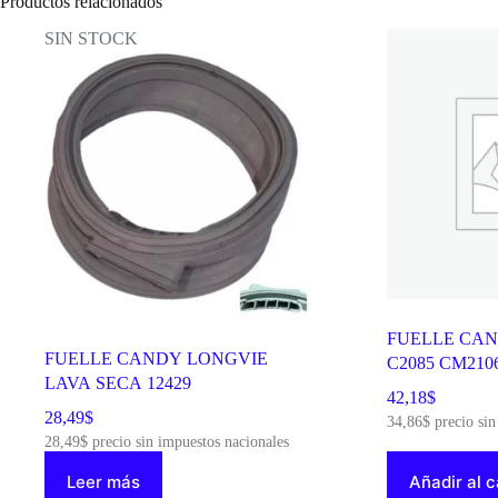
Productos relacionados
SIN STOCK
FUELLE CAND
FUELLE CANDY LONGVIE
C2085 CM2106
LAVA SECA 12429
42,18
$
28,49
$
34,86
$
precio sin
28,49
$
precio sin impuestos nacionales
Leer más
Añadir al c