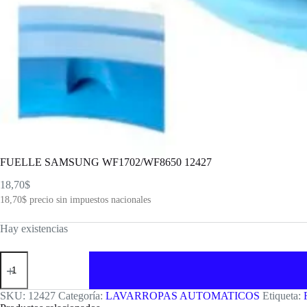
FUELLE SAMSUNG WF1702/WF8650 12427
18,70
$
18,70
$
precio sin impuestos nacionales
Hay existencias
FUELLE
SAMSUNG
WF1702/WF8650
12427
SKU:
12427
Categoría:
LAVARROPAS AUTOMATICOS
Etiqueta:
cantidad