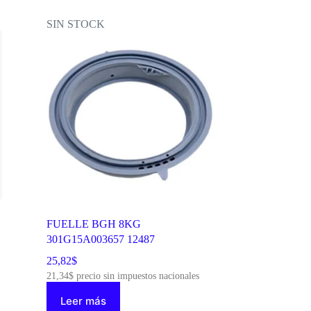
SIN STOCK
FUELLE BGH 8KG
301G15A003657 12487
25,82
$
21,34
$
precio sin impuestos nacionales
Leer más