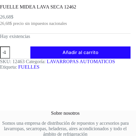
FUELLE MIDEA LAVA SECA 12462
26,68
$
26,68
$
precio sin impuestos nacionales
Hay existencias
FUELLE
Añadir al carrito
MIDEA
LAVA
SKU:
12463
Categoría:
LAVARROPAS AUTOMATICOS
SECA
Etiqueta:
FUELLES
12462
cantidad
Sobre nosotros
Somos una empresa de distribución de repuestos y accesorios para
lavarropas, secarropas, heladeras, aires acondicionados y todo el
ámbito de refrigeración