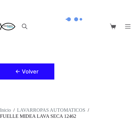
Saltar
al
contenido
Carro
de
compra
← Volver
Inicio
/
LAVARROPAS AUTOMATICOS
/
FUELLE MIDEA LAVA SECA 12462