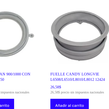
N 900/1000 CON
FUELLE CANDY LONGVIE
50
L6508/L6510/L8010/L8012 12424
26,58
$
 impuestos nacionales
26,58
$
precio sin impuestos nacionales
arrito
Añadir al carrito