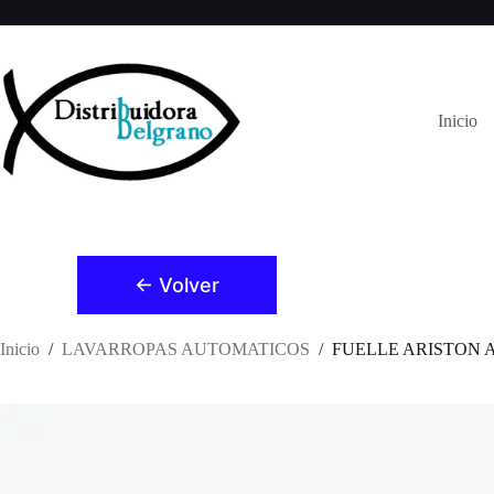
Saltar
al
contenido
Inicio
← Volver
Inicio
/
LAVARROPAS AUTOMATICOS
/
FUELLE ARISTON AV4