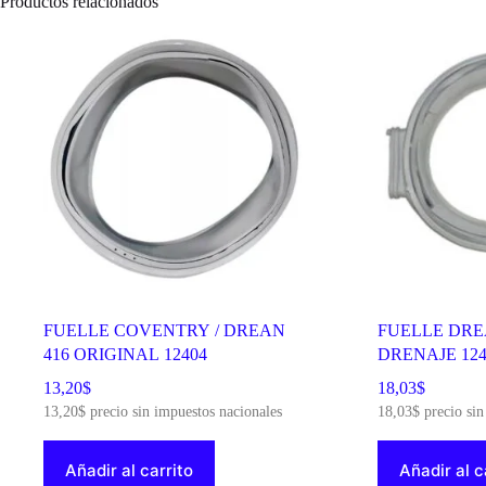
Productos relacionados
cantidad
FUELLE COVENTRY / DREAN
FUELLE DREA
416 ORIGINAL 12404
DRENAJE 124
13,20
$
18,03
$
13,20
$
precio sin impuestos nacionales
18,03
$
precio sin
Añadir al carrito
Añadir al c