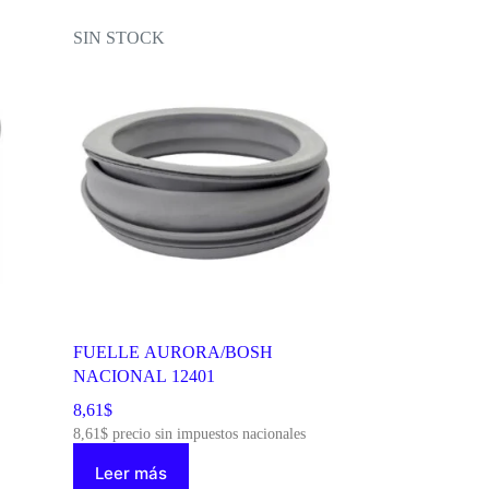
SIN STOCK
FUELLE AURORA/BOSH
NACIONAL 12401
8,61
$
8,61
$
precio sin impuestos nacionales
Leer más