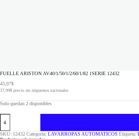
FUELLE ARISTON AV40/1/50/1/2/60/1/82 1SERIE 12432
45,97
$
37,99
$
precio sin impuestos nacionales
Solo quedan 2 disponibles
FUELLE
ARISTON
AV40/1/50/1/2/60/1/82
1SERIE
SKU:
12432
Categoría:
LAVARROPAS AUTOMATICOS
Etiqueta:
12432