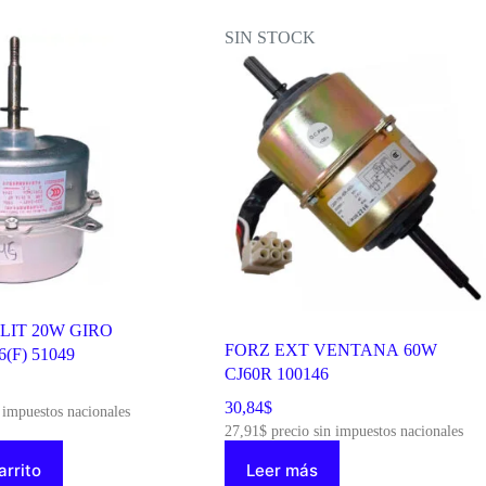
SIN STOCK
LIT 20W GIRO
FORZ EXT VENTANA 60W
(F) 51049
CJ60R 100146
30,84
$
 impuestos nacionales
27,91
$
precio sin impuestos nacionales
arrito
Leer más