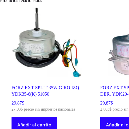
Productos relacionados
10057
cantidad
FORZ EXT SPLIT 35W GIRO IZQ
FORZ EXT SP
YDK35-6(K) 51050
DER. YDK20-6
29,87
$
29,87
$
27,03
$
precio sin impuestos nacionales
27,03
$
precio sin
Añadir al carrito
Añadir al c