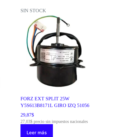
SIN STOCK
FORZ EXT SPLIT 25W
Y5S613B8171L GIRO IZQ 51056
29,87
$
27,03
$
precio sin impuestos nacionales
Leer más