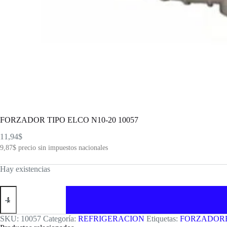
FORZADOR TIPO ELCO N10-20 10057
11,94
$
9,87
$
precio sin impuestos nacionales
Hay existencias
FORZADOR
TIPO
ELCO
N10-
SKU:
10057
Categoría:
REFRIGERACION
Etiquetas:
FORZADOR
20